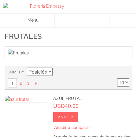
Menu
FRUTALES
SORT BY
2
3
1
AZUL FRUTAL
USD40.00
AÑADIR
Añadir a comparar
Arreglo frutal con rosas de tonos azules