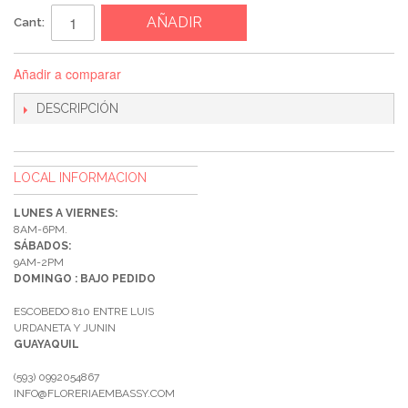
AÑADIR
Cant:
Añadir a comparar
DESCRIPCIÓN
LOCAL INFORMACION
LUNES A VIERNES:
8AM-6PM.
SÁBADOS:
9AM-2PM
DOMINGO : BAJO PEDIDO
ESCOBEDO 810 ENTRE LUIS
URDANETA Y JUNIN
GUAYAQUIL
(593) 0992054867
INFO@FLORERIAEMBASSY.COM