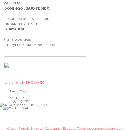
9AM-2PM
DOMINGO : BAJO PEDIDO
ESCOBEDO 810 ENTRE LUIS
URDANETA Y JUNIN
GUAYAQUIL
(593) 0992054867
INFO@FLORERIAEMBASSY.COM
CONTACTENOS POR
FACEBOOK
YOUTUBE
0992054867
ENVIENOS UN MENSAJE
© 2019 Floreria Embassy. Guayaquil- Ecuador. Todos los derechos reservados.